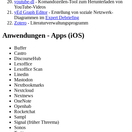
youtube-dl
- Komandozeilen-Tool zum Herunterladen von
YouTube-Videos
yEd Graph Editor
- Erstellung von soziale Netzwerk-
Diagrammen im
Expert Debriefing
Zotero
- Literaturverwaltungsprogramm
Anwendungen - Apps (iOS)
Buffer
Castro
DiscourseHub
Lexoffice
Lexoffice Scan
Linedin
Mastodon
Nextbookmarks
Nextcloud
Nextnews
OneNote
Openhab
Rocketchat
Sampl
Signal (früher Threema)
Sonos