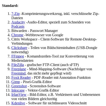
Standard:
7-Zip
-Komprimierungswerkzeug, inkl. verschlüsselte Zip-
Dateien
Audacity
-Audio-Editor, speziell zum Schneiden von
Podcasts
Bitwarden - Passwort Manager
Chrome
-Webbrowser von Google
Citrix Workspace - Client-Software für Remote-Desktop-
Verbindungen
Clickshare
- Teilen von Bildschirminhalten (USB-Dongle
notwendig)
FFmpeg
- Komandozeilen-Tool zur Konvertierung von
Mediendateien
FileZilla
- grafischer FTP-Client (auch sFTP)
Freeplane
- Mind-Mapping-Software (Nachfolger von
Freemind
, das nicht mehr gepflegt wird)
Foxit Reader
- PDF-Reader mit Annotation-Funktion
Gimp
- Pixel-Grafik-Editor
Greenshot
- Screenshot-Software
Inkscape
- Vektor-Grafik-Editor
IrfanView
- Bild-Editor, z.B. Verkleinern und Umbenennen
von vielen Bildern gleichzeitig
Kdenlive
- Software für nichtlinearen Videoschnitt