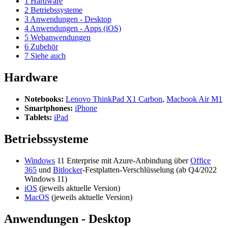
1
Hardware
2
Betriebssysteme
3
Anwendungen - Desktop
4
Anwendungen - Apps (iOS)
5
Webanwendungen
6
Zubehör
7
Siehe auch
Hardware
Notebooks:
Lenovo ThinkPad X1 Carbon
,
Macbook Air M1
Smartphones:
iPhone
Tablets:
iPad
Betriebssysteme
Windows
11 Enterprise mit Azure-Anbindung über
Office
365
und
Bitlocker
-Festplatten-Verschlüsselung (ab Q4/2022
Windows 11)
iOS
(jeweils aktuelle Version)
MacOS
(jeweils aktuelle Version)
Anwendungen - Desktop