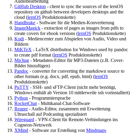
Audiobearbeitung
GitHub Desktop
- client to sync the sources of the lernOS
repository on github between developers desktops and the
cloud (
lernOS
Produktionskette)
Handbrake
- Software für die Medien-Konvertierung
ImageMagick
- extraction of pages as images from pdfs to
create covers for ebook versions (
lernOS
Produktionskette)
Kodi
- Mediencenter zum Abspielen von Audio, Video und
Bildern
MiKTeX
- LaTeX distribution for Windows used by pandoc
to create pdf format (
lernOS
Produktionskette)
Mp3tag
- Metadaten-Editor für MP3-Dateien (z.B. Cover-
Bilder hinzufügen)
Pandoc
- converter for converting the markdown source to
other formats (e.g. docx, pdf, epub, html) (
lernOS
Produktionskette)
PuTTY
- SSH- und sFTP-Client (nicht mehr benötigt,
Windows enthält ab Version 10 mittlerweile ssh vorinstalliert)
Python
- Programmiersprache
RocketChat
- Multikanal-Chat-Software
Reaper
- Audio-Editor, zusammen mit Erweiterung
Ultraschall auf Podcasting spezialisiert
Wireguard
- VPN-Client für Remote-Verbindungen ins
Cogneon-Netzwerk
XMind
- Software zur Erstellung von
Mindmaps