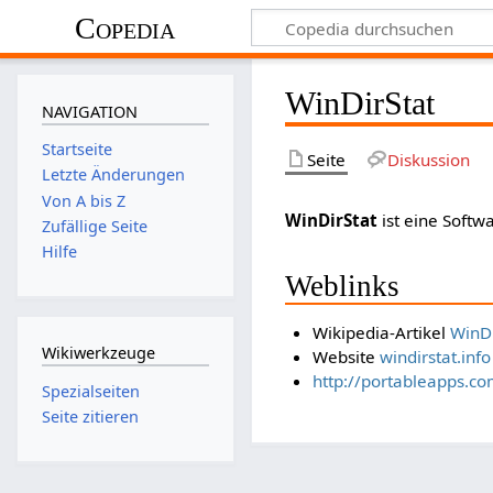
Copedia
WinDirStat
NAVIGATION
Startseite
Seite
Diskussion
Letzte Änderungen
Von A bis Z
WinDirStat
ist eine Soft
Zufällige Seite
Hilfe
Weblinks
Wikipedia-Artikel
WinDi
Wikiwerkzeuge
Website
windirstat.info
http://portableapps.co
Spezialseiten
Seite zitieren