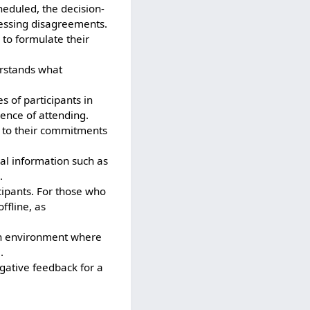
heduled, the decision-
ressing disagreements.
to formulate their
erstands what
 of participants in
ience of attending.
g to their commitments
al information such as
.
cipants. For those who
ffline, as
an environment where
.
egative feedback for a