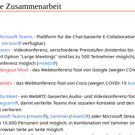
lle Zusammenarbeit
Microsoft Teams
- Plattform für die Chat-basierte E-Collaboratio
 Version
verfügbar)
Zoom
- Videokonferenz, verschiedene Preisstufen (kostenlos bi
it Option "Large Meetings" sind bis zu 500 Teilnehmer möglich
onferenz möglich (
Howto
)
Hangout Meet
- das Webkonferenz-Tool von Google (wegen CO
WebEx
- das Webkonferenz-Tool von Cisco (wegen COVID-19
kos
itsi Meet
- ein WebRTC-basiertes Audio- und Videokonferenz-Too
legram
, damit verteilte Teams ihre sozialen Kontakte und de
 verlieren
rosoft Teams
(
Howto
),
Yammer
(
Howto
) oder Microsoft Stre
zu 10.000 Personen sind möglich; in Kombination mit Yammer si
rowser Seite an Seite möglich