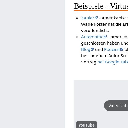
Beispiele - Virtu
Zapier
- amerikanisch
Wade Foster hat die E
veröffentlicht.
Automattic
- amerika
geschlossen haben und 
Blog
und
Podcast
üb
beschrieben. Autor Sc
Vortrag
bei Google Tal
Video lad
YouTube