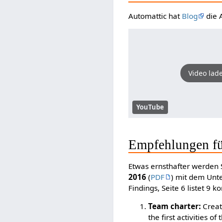
Automattic hat
Blog
die 
Video lad
YouTube
Empfehlungen fü
Etwas ernsthafter werden
2016
(
PDF
) mit dem Unte
Findings, Seite 6 listet 9
Team charter:
Create
the first activities 