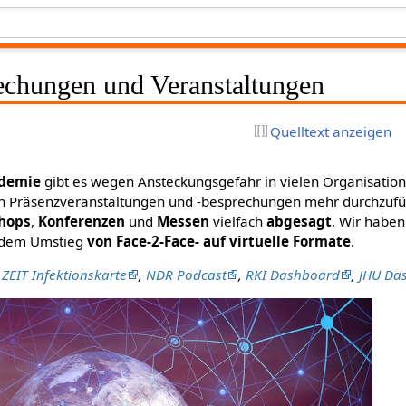
rechungen und Veranstaltungen
Quelltext anzeigen
ndemie
gibt es wegen Ansteckungsgefahr in vielen Organisati
ein Präsenzveranstaltungen und -besprechungen mehr durchzu
hops
,
Konferenzen
und
Messen
vielfach
abgesagt
. Wir habe
h dem Umstieg
von Face-2-Face- auf virtuelle Formate
.
,
ZEIT Infektionskarte
,
NDR Podcast
,
RKI Dashboard
,
JHU Da