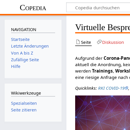
Copedia
Virtuelle Besp
NAVIGATION
Startseite
Seite
Diskussion
Letzte Änderungen
Von A bis Z
Aufgrund der
Corona-Pa
Zufällige Seite
aktuell die Anordnung, k
Hilfe
werden
Trainings
,
Works
eine riesige Anfrage nac
Quicklinks:
RKI COVID-19
Wikiwerkzeuge
Spezialseiten
Seite zitieren