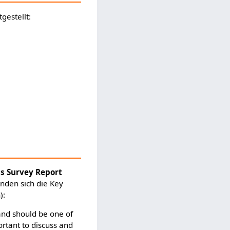
estellt:
ms Survey Report
inden sich die Key
):
 and should be one of
ortant to discuss and