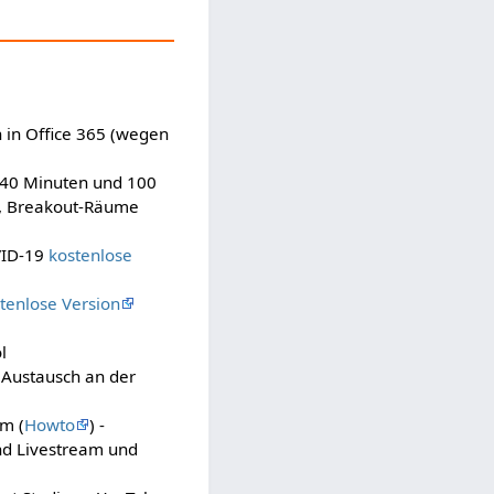
n in Office 365 (wegen
s 40 Minuten und 100
), Breakout-Räume
VID-19
kostenlose
tenlose Version
l
n Austausch an der
am (
Howto
) -
nd Livestream und