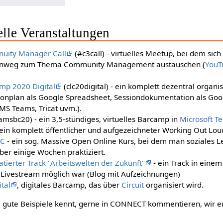
elle Veranstaltungen
uity Manager Call
(#c3call) - virtuelles Meetup, bei dem sic
hinweg zum Thema Community Management austauschen (
YouTu
mp 2020 Digital
(clc20digital) - ein komplett dezentral organisi
onplan als Google Spreadsheet, Sessiondokumentation als Googl
S Teams, Tricat uvm.).
msbc20) - ein 3,5-stündiges, virtuelles Barcamp in
Microsoft T
ein komplett öffentlicher und aufgezeichneter Working Out Loud
OC
- ein sog. Massive Open Online Kurs, bei dem man soziales 
er einige Wochen praktiziert.
ierter Track "Arbeitswelten der Zukunft"
- ein Track in eine
Livestream möglich war (Blog mit Aufzeichnungen)
tal
, digitales Barcamp, das über
Circuit
organisiert wird.
 gute Beispiele kennt, gerne in CONNECT kommentieren, wir er