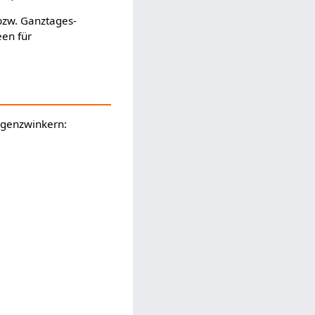
 bzw. Ganztages-
een für
Augenzwinkern: