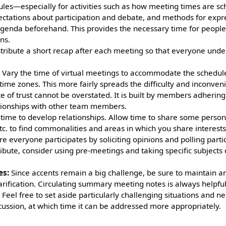
ules—especially for activities such as how meeting times are sc
ctations about participation and debate, and methods for exp
genda beforehand. This provides the necessary time for people 
ns.
tribute a short recap after each meeting so that everyone und
:
Vary the time of virtual meetings to accommodate the schedules
 time zones. This more fairly spreads the difficulty and inconven
 of trust cannot be overstated. It is built by members adherin
ationships with other team members.
time to develop relationships. Allow time to share some person
tc. to find commonalities and areas in which you share interests
e everyone participates by soliciting opinions and polling parti
ribute, consider using pre-meetings and taking specific subjects o
es:
Since accents remain a big challenge, be sure to maintain 
arification. Circulating summary meeting notes is always helpful
:
Feel free to set aside particularly challenging situations and n
cussion, at which time it can be addressed more appropriately.