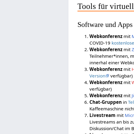
Tools für virtue
Software und Apps
Webkonferenz
mit
COVID-19
kostenlose
Webkonferenz
mit
Teilnehmer*innen, m
innerhal einer Webk
Webkonferenz
mit
Version
verfügbar)
Webkonferenz
mit
verfügbar)
Webkonferenz
mit
J
Chat-Gruppen
in
Te
Kaffeemaschine nicht
Livestream
mit
Mic
Livestreams an bis 
Diskussion/Chat im B