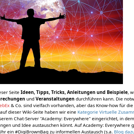
eser Seite
Ideen, Tipps, Tricks, Anleitungen und Beispiele
, 
prechungen
und
Veranstaltungen
durchführen kann. Die notw
ebEx
& Co. sind vielfach vorhanden, aber das Know-how für die
uf dieser Wiki-Seite haben wir eine
Kategorie Virtuelle Zusa
serem Chat-Server "Academy: Everywhere" eingerichtet, in dem
ungen und Idee austauschen könnt. Auf Academy: Everywhere gib
hr ein #DigiBrownBag zu informellen Austausch (s.a.
Blog daz