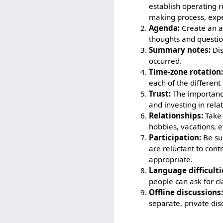
establish operating r
making process, expe
Agenda:
Create an a
thoughts and questio
Summary notes:
Dis
occurred.
Time-zone rotation
each of the different
Trust:
The importance
and investing in rel
Relationships:
Take 
hobbies, vacations, e
Participation:
Be sur
are reluctant to cont
appropriate.
Language difficulti
people can ask for cl
Offline discussions
separate, private dis