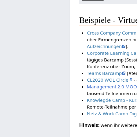
Beispiele - Virtu
Cross Company Commn
über Firmengrenzen 
Aufzeichnungen
).
Corporate Learning Ca
tägiges Barcamp (Sessi
Konferenz über Zoom, M
Teams Barcamp
(#tea
CL2020 WOL Circle
- 
Management 2.0 MO
tausend Teilnehmern üb
Knowlegde Camp - Kurat
Remote-Teilnahme per 
Netz & Work Camp Digi
Hinweis:
wenn ihr weitere