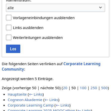
alle
Vorlageneinbindungen ausblenden
Links ausblenden
Weiterleitungen ausblenden
Los
Die folgenden Seiten verlinken auf
Corporate Learning
Community
:
Angezeigt werden 5 Einträge.
Zeige (
vorherige 50
|
nächste 50
) (
20
|
50
|
100
|
250
|
500
)
Hauptseite
(
← Links
)
Cogneon Akademie
(
← Links
)
Corporate Learning Camp
(
← Links
)
Corporate Learning 2025 MOOCathon
(
← Links
)