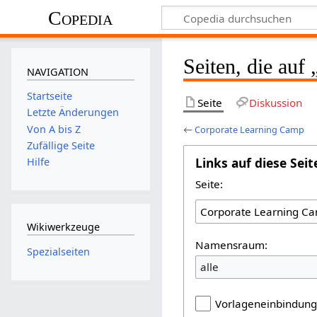
Copedia
Seiten, die auf
NAVIGATION
Startseite
Seite
Diskussion
Letzte Änderungen
Von A bis Z
←
Corporate Learning Camp
Zufällige Seite
Links auf diese Seit
Hilfe
Seite:
Wikiwerkzeuge
Namensraum:
Spezialseiten
alle
Vorlageneinbindun