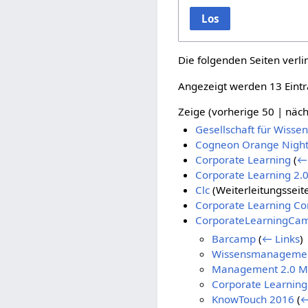
Los
Die folgenden Seiten verl
Angezeigt werden 13 Eintr
Zeige (
vorherige 50
|
näch
Gesellschaft für Wis
Cogneon Orange Nigh
Corporate Learning
(
← 
Corporate Learning 2
Clc
(Weiterleitungsseit
Corporate Learning C
CorporateLearningCa
Barcamp
(
← Links
)
Wissensmanagement
Management 2.0 
Corporate Learning
KnowTouch 2016
(
←