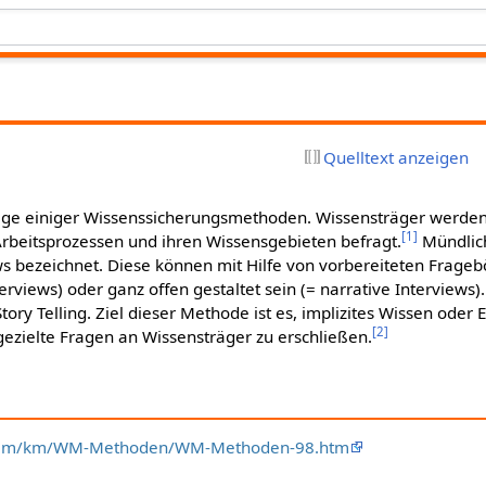
Quelltext anzeigen
age einiger Wissenssicherungsmethoden. Wissensträger werde
[
1
]
Arbeitsprozessen und ihren Wissensgebieten befragt.
Mündlic
ws bezeichnet. Diese können mit Hilfe von vorbereiteten Frage
erviews) oder ganz offen gestaltet sein (= narrative Interviews)
Story Telling. Ziel dieser Methode ist es, implizites Wissen ode
[
2
]
ezielte Fragen an Wissensträger zu erschließen.
.at/am/km/WM-Methoden/WM-Methoden-98.htm