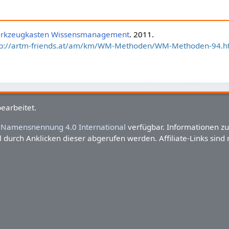
rkzeugkasten Wissensmanagement
. 2011.
tp://artm-friends.at/am/km/WM-Methoden/WM-Methoden-94.h
earbeitet.
Namensnennung 4.0 International
verfügbar. Informationen z
 durch Anklicken dieser abgerufen werden. Affiliate-Links sind