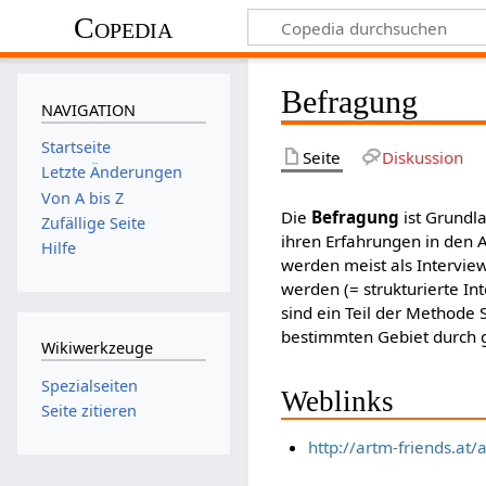
Copedia
Befragung
NAVIGATION
Startseite
Seite
Diskussion
Letzte Änderungen
Von A bis Z
Die
Befragung
ist Grundl
Zufällige Seite
ihren Erfahrungen in den 
Hilfe
werden meist als Intervie
werden (= strukturierte Int
sind ein Teil der Methode 
bestimmten Gebiet durch g
Wikiwerkzeuge
Spezialseiten
Weblinks
Seite zitieren
http://artm-friends