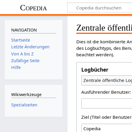
Copedia
Zentrale öffent
NAVIGATION
Startseite
Dies ist die kombinierte 
Letzte Änderungen
des Logbuchtyps, des Benu
Von A bis Z
beachtet werden).
Zufällige Seite
Hilfe
Logbücher
Zentrale öffentliche L
Ausführender Benutzer:
Wikiwerkzeuge
Spezialseiten
Ziel (Titel oder Benutz