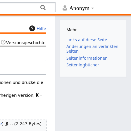
Anonym
Hilfe
Mehr
Links auf diese Seite
Versionsgeschichte
Änderungen an verlinkten
Seiten
Seiten­­informationen
Seitenlogbücher
sionen und drücke die
rherigen Version,
K
=
e
K
2.247 Bytes