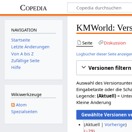
Copedia
KMWorld: Vers
NAVIGATION
Startseite
Seite
Diskussion
Letzte Änderungen
Von A bis Z
Logbücher dieser Seite anzeige
Zufällige Seite
Versionen filtern
Hilfe
Auswahl des Versionsunter
Eingabetaste oder die Sch
Wikiwerkzeuge
Legende:
(Aktuell)
= Unter
Kleine Änderung
Atom
Spezialseiten
Aktuell
Vorherige
−29
1