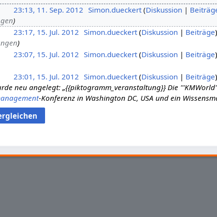
23:13, 11. Sep. 2012
Simon.dueckert
Diskussion
Beiträg
ngen
23:17, 15. Jul. 2012
Simon.dueckert
Diskussion
Beiträge
ungen
23:07, 15. Jul. 2012
Simon.dueckert
Diskussion
Beiträge
23:01, 15. Jul. 2012
Simon.dueckert
Diskussion
Beiträge
urde neu angelegt: „{{piktogramm_veranstaltung}} Die '''KMWorld''' 
management
-Konferenz in Washington DC, USA und ein Wissen