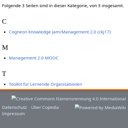
Folgende 3 Seiten sind in dieser Kategorie, von 3 insgesamt.
C
Cogneon Knowledge Jam/Management 2.0 (ckj17)
M
Management 2.0 MOOC
T
Toolkit für Lernende Organisationen
Datenschutz
Über Copedia
Impressum