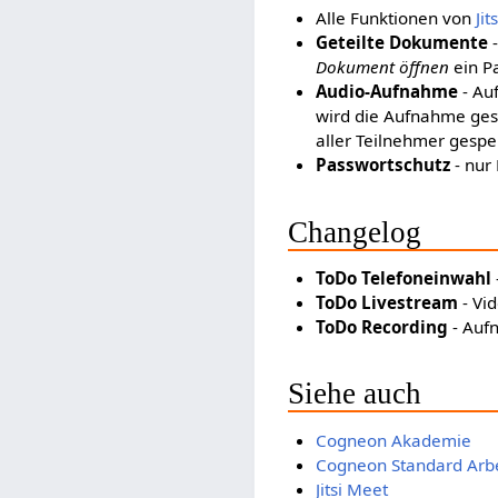
Alle Funktionen von
Jit
Geteilte Dokumente
-
Dokument öffnen
ein Pa
Audio-Aufnahme
- Au
wird die Aufnahme ges
aller Teilnehmer gespei
Passwortschutz
- nur
Changelog
ToDo Telefoneinwahl
ToDo Livestream
- Vi
ToDo Recording
- Auf
Siehe auch
Cogneon Akademie
Cogneon Standard Arbe
Jitsi Meet