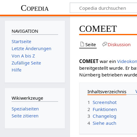
Copedia
COMEET
NAVIGATION
Startseite
Seite
Diskussion
Letzte Änderungen
Von A bis Z
COMEET
war ein
Videokon
Zufällige Seite
bereitgestellt wurde. Er ba
Hilfe
Nürnberg betrieben wurde
Inhaltsverzeichnis
Wikiwerkzeuge
1
Screenshot
Spezialseiten
2
Funktionen
Seite zitieren
3
Changelog
4
Siehe auch