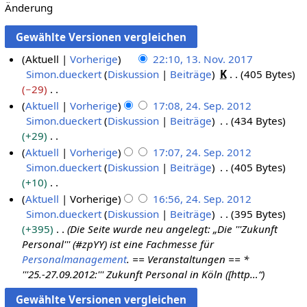
Änderung
Aktuell
Vorherige
22:10, 13. Nov. 2017
Simon.dueckert
Diskussion
Beiträge
K
405 Bytes
1
−29
3
K
Aktuell
Vorherige
17:08, 24. Sep. 2012
.
e
Simon.dueckert
Diskussion
Beiträge
434 Bytes
2
N
i
+29
4
o
n
K
Aktuell
Vorherige
17:07, 24. Sep. 2012
.
v
e
e
Simon.dueckert
Diskussion
Beiträge
405 Bytes
S
e
B
i
+10
e
m
e
n
K
Aktuell
Vorherige
16:56, 24. Sep. 2012
p
b
a
e
e
Simon.dueckert
Diskussion
Beiträge
395 Bytes
t
e
r
B
i
+395
Die Seite wurde neu angelegt: „Die '''Zukunft
e
r
b
e
n
Personal''' (#zpYY) ist eine Fachmesse für
m
2
e
a
e
Personalmanagement
. == Veranstaltungen == *
b
0
i
r
B
'''25.-27.09.2012:''' Zukunft Personal in Köln ([http…“
e
1
t
b
e
r
7
u
e
a