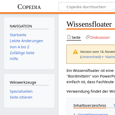
Copedia
Wissensfloater
NAVIGATION
Startseite
Seite
Diskussion
Letzte Änderungen
Von A bis Z
Version vom 14. Novem
Zufällige Seite
(
Unterschied
)
← Nächst
Hilfe
Ein Wissensfloater ist ein
"Bordmitteln" von PowerPoi
einfach ist, dass Fachleut
Wikiwerkzeuge
Verwendung findet der W
Spezialseiten
Seite zitieren
Inhaltsverzeichnis
1
Vorgehensweise