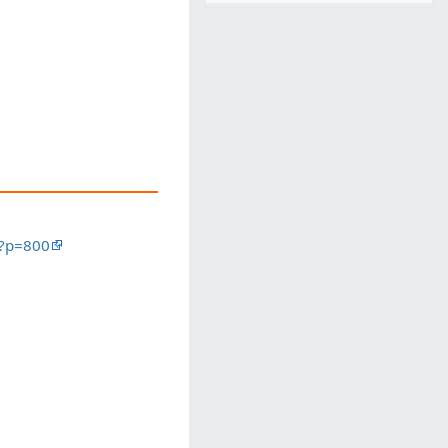
p?p=800