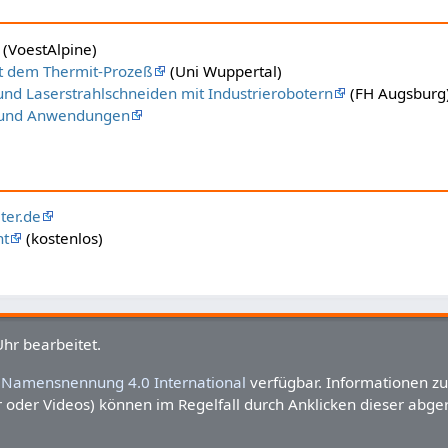
(VoestAlpine)
t dem Thermit-Prozeß
(Uni Wuppertal)
nd Laserstrahlschneiden mit Industrierobotern
(FH Augsburg
e und Anwendungen
ter.de
nt
(kostenlos)
hr bearbeitet.
Namensnennung 4.0 International
verfügbar. Informationen z
der Videos) können im Regelfall durch Anklicken dieser abgeruf