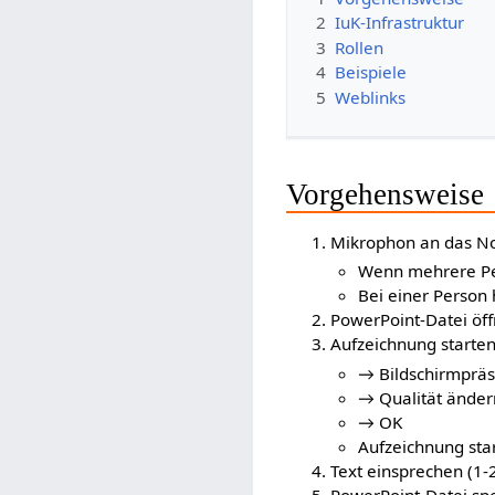
2
IuK-Infrastruktur
3
Rollen
4
Beispiele
5
Weblinks
Vorgehensweise
Mikrophon an das N
Wenn mehrere Per
Bei einer Person
PowerPoint-Datei öf
Aufzeichnung starte
→ Bildschirmprä
→ Qualität ände
→ OK
Aufzeichnung star
Text einsprechen (1-
PowerPoint-Datei sp