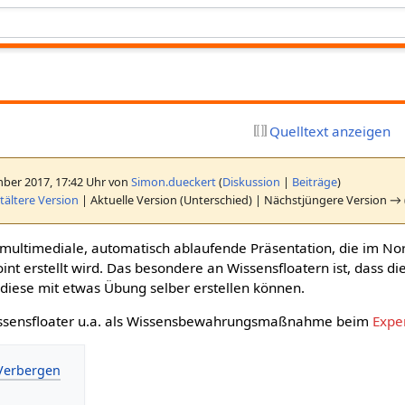
Quelltext anzeigen
ber 2017, 17:42 Uhr von
Simon.dueckert
(
Diskussion
|
Beiträge
)
ältere Version
| Aktuelle Version (Unterschied) | Nächstjüngere Version → 
e multimediale, automatisch ablaufende Präsentation, die im No
nt erstellt wird. Das besondere an Wissensfloatern ist, dass di
e diese mit etwas Übung selber erstellen können.
issensfloater u.a. als Wissensbewahrungsmaßnahme beim
Expe