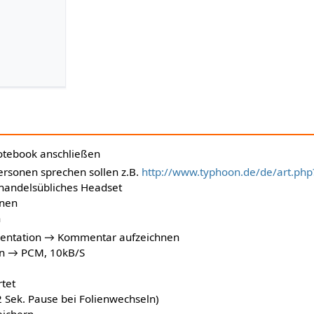
otebook anschließen
sonen sprechen sollen z.B.
http://www.typhoon.de/de/art.ph
 handelsübliches Headset
fnen
n
sentation → Kommentar aufzeichnen
rn → PCM, 10kB/S
tet
2 Sek. Pause bei Folienwechseln)
eichern