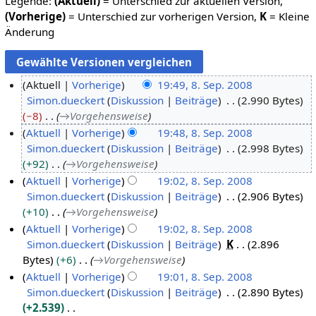
Legende:
(Aktuell)
= Unterschied zur aktuellen Version,
(Vorherige)
= Unterschied zur vorherigen Version,
K
= Kleine
Änderung
Aktuell
Vorherige
19:49, 8. Sep. 2008
Simon.dueckert
Diskussion
Beiträge
2.990 Bytes
8
−8
→
Vorgehensweise
.
Aktuell
Vorherige
19:48, 8. Sep. 2008
S
Simon.dueckert
Diskussion
Beiträge
2.998 Bytes
e
+92
→
Vorgehensweise
p
Aktuell
Vorherige
19:02, 8. Sep. 2008
t
Simon.dueckert
Diskussion
Beiträge
2.906 Bytes
e
+10
→
Vorgehensweise
m
Aktuell
Vorherige
19:02, 8. Sep. 2008
b
Simon.dueckert
Diskussion
Beiträge
K
2.896
e
Bytes
+6
→
Vorgehensweise
r
Aktuell
Vorherige
19:01, 8. Sep. 2008
2
Simon.dueckert
Diskussion
Beiträge
2.890 Bytes
0
+2.539
0