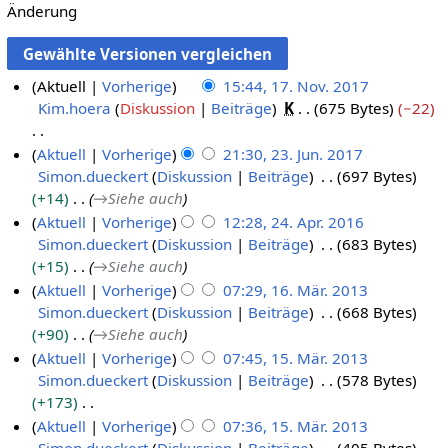
Änderung
Aktuell
Vorherige
15:44, 17. Nov. 2017
Kim.hoera
Diskussion
Beiträge
K
675 Bytes
−22
1
7
K
Aktuell
Vorherige
21:30, 23. Jun. 2017
.
e
Simon.dueckert
Diskussion
Beiträge
697 Bytes
2
N
i
+14
→
Siehe auch
3
o
n
Aktuell
Vorherige
12:28, 24. Apr. 2016
.
v
e
Simon.dueckert
Diskussion
Beiträge
683 Bytes
2
J
e
B
+15
→
Siehe auch
4
u
m
e
Aktuell
Vorherige
07:29, 16. Mär. 2013
.
n
b
a
Simon.dueckert
Diskussion
Beiträge
668 Bytes
1
A
i
e
r
+90
→
Siehe auch
6
p
2
r
b
Aktuell
Vorherige
07:45, 15. Mär. 2013
.
r
0
2
e
Simon.dueckert
Diskussion
Beiträge
578 Bytes
1
M
i
1
0
i
+173
5
ä
l
7
1
t
K
Aktuell
Vorherige
07:36, 15. Mär. 2013
.
r
2
7
u
e