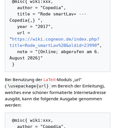
 @misc{ wiki:xxx,

   author = "Copedia",

   title = "Rode smartLav+ --- 
Copedia{,} ",

   year = "2017",

   url = 
"
https://wiki.cogneon.de/index.php?
title=Rode_smartLav%2B&oldid=23990
",

   note = "[Online; abgerufen am 6. 
August 2026]"

Bei Benutzung der
LaTeX
-Moduls „url“
(
im Bereich der Einleitung),
\usepackage{url}
welches eine schöner formatierte Internetadresse
ausgibt, kann die folgende Ausgabe genommen
werden:
 @misc{ wiki:xxx,

   author = "Copedia",
