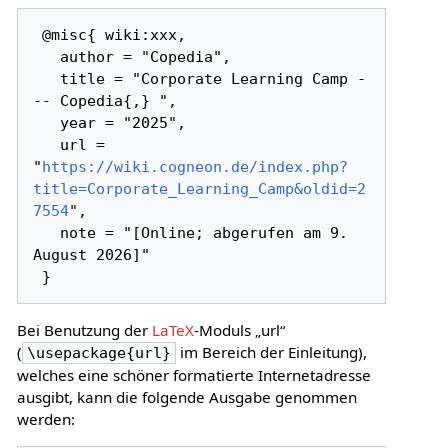
 @misc{ wiki:xxx,

   author = "Copedia",

   title = "Corporate Learning Camp -
-- Copedia{,} ",

   year = "2025",

   url = 
"
https://wiki.cogneon.de/index.php?
title=Corporate_Learning_Camp&oldid=2
7554
",

   note = "[Online; abgerufen am 9. 
August 2026]"

Bei Benutzung der
LaTeX
-Moduls „url“
(
im Bereich der Einleitung),
\usepackage{url}
welches eine schöner formatierte Internetadresse
ausgibt, kann die folgende Ausgabe genommen
werden: