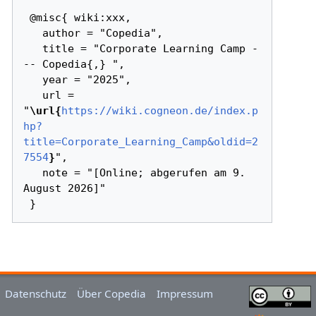
 @misc{ wiki:xxx,

   author = "Copedia",

   title = "Corporate Learning Camp -
-- Copedia{,} ",

   year = "2025",

   url = 
"
\url{
https://wiki.cogneon.de/index.p
hp?
title=Corporate_Learning_Camp&oldid=2
7554
}
",

   note = "[Online; abgerufen am 9. 
August 2026]"

Datenschutz
Über Copedia
Impressum