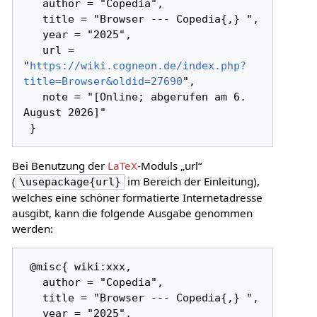
   author = "Copedia",

   title = "Browser --- Copedia{,} ",

   year = "2025",

   url = 
"
https://wiki.cogneon.de/index.php?
title=Browser&oldid=27690
",

   note = "[Online; abgerufen am 6. 
August 2026]"

Bei Benutzung der
LaTeX
-Moduls „url“
(
im Bereich der Einleitung),
\usepackage{url}
welches eine schöner formatierte Internetadresse
ausgibt, kann die folgende Ausgabe genommen
werden:
 @misc{ wiki:xxx,

   author = "Copedia",

   title = "Browser --- Copedia{,} ",

   year = "2025",
