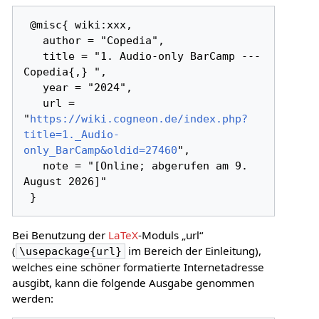
 @misc{ wiki:xxx,

   author = "Copedia",

   title = "1. Audio-only BarCamp --- 
Copedia{,} ",

   year = "2024",

   url = 
"
https://wiki.cogneon.de/index.php?
title=1._Audio-
only_BarCamp&oldid=27460
",

   note = "[Online; abgerufen am 9. 
August 2026]"

Bei Benutzung der
LaTeX
-Moduls „url“
(
im Bereich der Einleitung),
\usepackage{url}
welches eine schöner formatierte Internetadresse
ausgibt, kann die folgende Ausgabe genommen
werden: