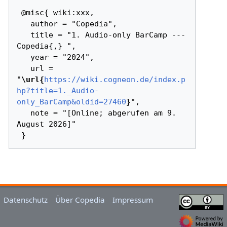
 @misc{ wiki:xxx,

   author = "Copedia",

   title = "1. Audio-only BarCamp --- 
Copedia{,} ",

   year = "2024",

   url = 
"
\url{
https://wiki.cogneon.de/index.p
hp?title=1._Audio-
only_BarCamp&oldid=27460
}
",

   note = "[Online; abgerufen am 9. 
August 2026]"

Datenschutz
Über Copedia
Impressum