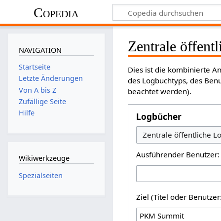
Copedia
Zentrale öffent
NAVIGATION
Startseite
Dies ist die kombinierte 
Letzte Änderungen
des Logbuchtyps, des Benu
Von A bis Z
beachtet werden).
Zufällige Seite
Hilfe
Logbücher
Ausführender Benutzer:
Wikiwerkzeuge
Spezialseiten
Ziel (Titel oder Benutz