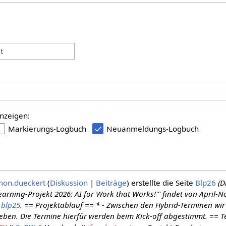
:
t
nzeigen:
Markierungs-Logbuch
Neuanmeldungs-Logbuch
mon.dueckert
Diskussion
Beiträge
erstellte die Seite
Blp26
(D
earning-Projekt 2026: AI for Work that Works!''' findet von April
s
blp25
. == Projektablauf == * - Zwischen den Hybrid-Terminen wir
eben. Die Termine hierfür werden beim Kick-off abgestimmt. == 