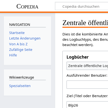
Copedia
Zentrale öffent
NAVIGATION
Startseite
Dies ist die kombinierte 
Letzte Änderungen
des Logbuchtyps, des Benu
Von A bis Z
beachtet werden).
Zufällige Seite
Hilfe
Logbücher
Zentrale öffentliche L
Ausführender Benutzer:
Wikiwerkzeuge
Spezialseiten
Ziel (Titel oder Benutz