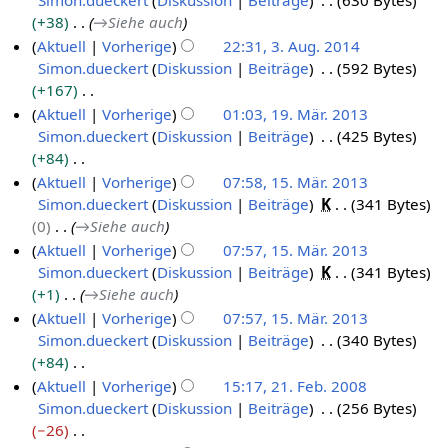
Simon.dueckert
Diskussion
Beiträge
630 Bytes
6
J
i
1
n
r
i
+38
→
Siehe auch
.
a
2
7
g
b
n
Aktuell
Vorherige
22:31, 3. Aug. 2014
J
n
0
s
e
e
Simon.dueckert
Diskussion
Beiträge
592 Bytes
3
a
u
1
z
i
B
+167
.
n
a
6
u
t
e
K
Aktuell
Vorherige
01:03, 19. Mär. 2013
A
u
r
s
u
a
e
Simon.dueckert
Diskussion
Beiträge
425 Bytes
1
u
a
2
a
n
r
i
+84
9
g
r
0
m
g
b
n
K
Aktuell
Vorherige
07:58, 15. Mär. 2013
.
u
2
1
m
s
e
e
e
Simon.dueckert
Diskussion
Beiträge
K
341 Bytes
1
M
s
0
e
6
z
i
B
i
0
→
Siehe auch
5
ä
t
n
1
u
t
e
n
Aktuell
Vorherige
07:57, 15. Mär. 2013
.
r
f
2
6
s
u
a
e
Simon.dueckert
Diskussion
Beiträge
K
341 Bytes
M
a
z
0
a
n
r
B
+1
→
Siehe auch
s
ä
2
1
m
g
b
e
Aktuell
Vorherige
07:57, 15. Mär. 2013
s
r
0
4
m
s
e
a
Simon.dueckert
Diskussion
Beiträge
340 Bytes
u
z
1
e
z
i
r
+84
n
2
n
3
u
t
b
K
g
Aktuell
Vorherige
15:17, 21. Feb. 2008
f
0
s
u
e
e
Simon.dueckert
Diskussion
Beiträge
256 Bytes
2
a
1
a
n
i
i
−26
1
s
3
m
g
t