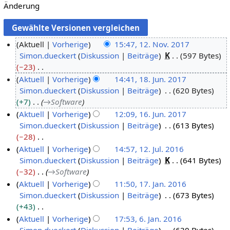
Änderung
Aktuell
Vorherige
15:47, 12. Nov. 2017
Simon.dueckert
Diskussion
Beiträge
K
597 Bytes
1
−23
2
K
Aktuell
Vorherige
14:41, 18. Jun. 2017
.
e
Simon.dueckert
Diskussion
Beiträge
620 Bytes
1
N
i
+7
→
Software
8
o
n
Aktuell
Vorherige
12:09, 16. Jun. 2017
.
v
e
Simon.dueckert
Diskussion
Beiträge
613 Bytes
1
J
e
B
−28
6
u
m
e
K
Aktuell
Vorherige
14:57, 12. Jul. 2016
.
n
b
a
e
Simon.dueckert
Diskussion
Beiträge
K
641 Bytes
1
J
i
e
r
i
−32
→
Software
2
u
2
r
b
n
Aktuell
Vorherige
11:50, 17. Jan. 2016
.
n
0
2
e
e
Simon.dueckert
Diskussion
Beiträge
673 Bytes
1
J
i
1
0
i
B
+43
7
u
2
7
1
t
e
K
Aktuell
Vorherige
17:53, 6. Jan. 2016
.
l
0
7
u
a
e