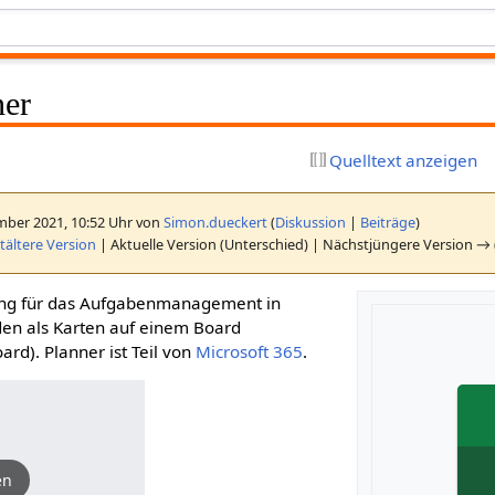
ner
Quelltext anzeigen
mber 2021, 10:52 Uhr von
Simon.dueckert
(
Diskussion
|
Beiträge
)
ältere Version
| Aktuelle Version (Unterschied) | Nächstjüngere Version → 
ng für das Aufgabenmanagement in
en als Karten auf einem Board
ard). Planner ist Teil von
Microsoft 365
.
en