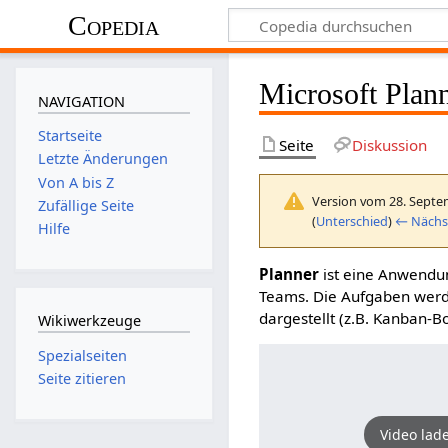
Copedia
Microsoft Plan
NAVIGATION
Startseite
Seite
Diskussion
Letzte Änderungen
Von A bis Z
Version vom 28. Septe
Zufällige Seite
(
Unterschied
)
← Nächst
Hilfe
Planner
ist eine Anwendu
Teams. Die Aufgaben werd
dargestellt (z.B. Kanban-Bo
Wikiwerkzeuge
Spezialseiten
Seite zitieren
Video lad