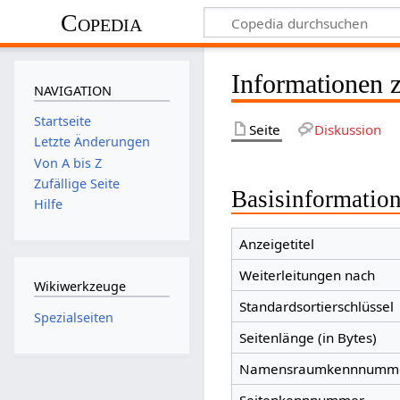
Copedia
Informationen
NAVIGATION
Startseite
Seite
Diskussion
Letzte Änderungen
Von A bis Z
Zufällige Seite
Basisinformatio
Hilfe
Anzeigetitel
Weiterleitungen nach
Wikiwerkzeuge
Standardsortierschlüssel
Spezialseiten
Seitenlänge (in Bytes)
Namensraumkennnumm