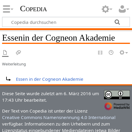
Copedia
Essenin der Cogneon Akademie
Weiterleitung
Weiterleitung nach:
Essen in der Cogneon Akademie
Diese Seite wurde zuletzt am 6. März 2016 um
17:43 Uhr bearbeitet.
Der Text von Copedia ist unter der Lizenz
Creative Commons Namensnennung 4.0 International
verfügbar. Informationen zu den Urhebern und zum
Lizenzstatus eingebundener Mediendateien (etwa Bilder