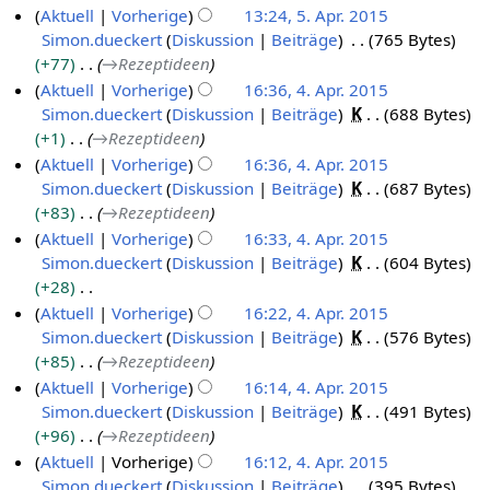
s
n
Aktuell
Vorherige
13:24, 5. Apr. 2015
n
2
5
z
e
Simon.dueckert
Diskussion
Beiträge
765 Bytes
5
g
0
u
B
+77
→
Rezeptideen
.
1
s
e
Aktuell
Vorherige
16:36, 4. Apr. 2015
A
5
a
a
Simon.dueckert
Diskussion
Beiträge
K
688 Bytes
4
p
m
r
+1
→
Rezeptideen
.
r
m
b
Aktuell
Vorherige
16:36, 4. Apr. 2015
A
i
e
e
Simon.dueckert
Diskussion
Beiträge
K
687 Bytes
p
l
n
i
+83
→
Rezeptideen
r
2
f
t
Aktuell
Vorherige
16:33, 4. Apr. 2015
i
a
0
u
Simon.dueckert
Diskussion
Beiträge
K
604 Bytes
s
l
1
n
+28
s
2
5
g
K
Aktuell
Vorherige
16:22, 4. Apr. 2015
u
0
s
e
Simon.dueckert
Diskussion
Beiträge
K
576 Bytes
n
1
z
i
+85
→
Rezeptideen
g
5
u
n
Aktuell
Vorherige
16:14, 4. Apr. 2015
s
e
Simon.dueckert
Diskussion
Beiträge
K
491 Bytes
a
B
+96
→
Rezeptideen
m
e
Aktuell
Vorherige
16:12, 4. Apr. 2015
m
a
Simon.dueckert
Diskussion
Beiträge
395 Bytes