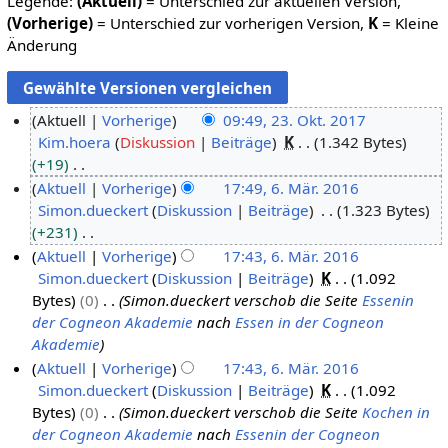
Legende:
(Aktuell)
= Unterschied zur aktuellen Version,
(Vorherige)
= Unterschied zur vorherigen Version,
K
= Kleine
Änderung
Aktuell
Vorherige
09:49, 23. Okt. 2017
Kim.hoera
Diskussion
Beiträge
K
1.342 Bytes
2
+19
3
K
Aktuell
Vorherige
17:49, 6. Mär. 2016
.
e
Simon.dueckert
Diskussion
Beiträge
1.323 Bytes
6
O
i
+231
.
k
n
K
Aktuell
Vorherige
17:43, 6. Mär. 2016
M
t
e
e
Simon.dueckert
Diskussion
Beiträge
K
1.092
ä
o
B
i
Bytes
0
Simon.dueckert verschob die Seite
Essenin
r
b
e
n
der Cogneon Akademie
nach
Essen in der Cogneon
z
e
a
e
Akademie
2
r
r
B
Aktuell
Vorherige
17:43, 6. Mär. 2016
0
2
b
e
Simon.dueckert
Diskussion
Beiträge
K
1.092
1
0
e
a
Bytes
0
Simon.dueckert verschob die Seite
Kochen in
6
1
i
r
der Cogneon Akademie
nach
Essenin der Cogneon
7