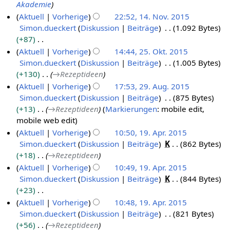
t
b
Akademie
u
e
Aktuell
Vorherige
22:52, 14. Nov. 2015
n
i
Simon.dueckert
Diskussion
Beiträge
1.092 Bytes
1
g
t
+87
4
s
u
K
Aktuell
Vorherige
14:44, 25. Okt. 2015
.
z
n
e
Simon.dueckert
Diskussion
Beiträge
1.005 Bytes
2
N
u
g
i
+130
→
Rezeptideen
5
o
s
s
n
Aktuell
Vorherige
17:53, 29. Aug. 2015
.
v
a
z
e
Simon.dueckert
Diskussion
Beiträge
875 Bytes
2
O
e
m
u
B
+13
→
Rezeptideen
Markierungen
:
mobile edit
9
k
m
m
s
e
mobile web edit
.
t
b
e
a
a
Aktuell
Vorherige
10:50, 19. Apr. 2015
A
o
e
n
m
r
Simon.dueckert
Diskussion
Beiträge
K
862 Bytes
1
u
b
r
f
m
b
+18
→
Rezeptideen
9
g
e
2
a
e
e
Aktuell
Vorherige
10:49, 19. Apr. 2015
.
u
r
s
0
n
i
Simon.dueckert
Diskussion
Beiträge
K
844 Bytes
A
s
s
2
1
f
t
+23
p
u
t
0
a
5
u
K
Aktuell
Vorherige
10:48, 19. Apr. 2015
r
n
2
s
1
n
e
Simon.dueckert
Diskussion
Beiträge
821 Bytes
g
i
s
0
5
g
i
+56
→
Rezeptideen
l
u
1