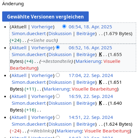
Änderung
Aktuell
Vorherige
06:54, 18. Apr. 2025
Simon.dueckert
Diskussion
Beiträge
1.679 Bytes
1
+24
→
Siehe auch
8
Aktuell
Vorherige
06:52, 16. Apr. 2025
.
Simon.dueckert
Diskussion
Beiträge
K
1.655
1
A
Bytes
+4
→
Bestandteile
Markierung
:
Visuelle
6
p
Bearbeitung
.
r
Aktuell
Vorherige
17:04, 22. Sep. 2024
A
i
Simon.dueckert
Diskussion
Beiträge
K
1.651
2
p
l
Bytes
+11
Markierung
:
Visuelle Bearbeitung
2
r
2
K
Aktuell
Vorherige
16:59, 22. Sep. 2024
.
i
0
e
Simon.dueckert
Diskussion
Beiträge
K
1.640
S
l
2
i
Bytes
+16
e
2
5
n
K
Aktuell
Vorherige
14:51, 22. Sep. 2024
p
0
e
e
Simon.dueckert
Diskussion
Beiträge
1.624 Bytes
t
2
B
i
−24
→
Weblinks
Markierung
:
Visuelle Bearbeitung
e
5
e
n