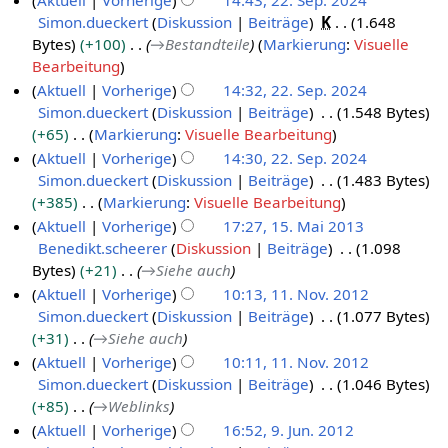
Aktuell
Vorherige
14:43, 22. Sep. 2024
m
a
e
Simon.dueckert
Diskussion
Beiträge
K
1.648
b
r
B
Bytes
+100
→
Bestandteile
Markierung
:
Visuelle
e
b
e
Bearbeitung
r
e
a
Aktuell
Vorherige
14:32, 22. Sep. 2024
2
i
r
Simon.dueckert
Diskussion
Beiträge
1.548 Bytes
0
t
b
+65
Markierung
:
Visuelle Bearbeitung
2
u
e
K
Aktuell
Vorherige
14:30, 22. Sep. 2024
4
n
i
e
Simon.dueckert
Diskussion
Beiträge
1.483 Bytes
g
t
i
+385
Markierung
:
Visuelle Bearbeitung
s
u
n
K
Aktuell
Vorherige
17:27, 15. Mai 2013
z
n
e
e
Benedikt.scheerer
Diskussion
Beiträge
1.098
1
u
g
B
i
Bytes
+21
→
Siehe auch
5
s
s
e
n
Aktuell
Vorherige
10:13, 11. Nov. 2012
.
a
z
a
e
Simon.dueckert
Diskussion
Beiträge
1.077 Bytes
1
M
m
u
r
B
+31
→
Siehe auch
1
a
m
s
b
e
Aktuell
Vorherige
10:11, 11. Nov. 2012
.
i
e
a
e
a
Simon.dueckert
Diskussion
Beiträge
1.046 Bytes
N
2
n
m
i
r
+85
→
Weblinks
o
0
f
m
t
b
Aktuell
Vorherige
16:52, 9. Jun. 2012
v
a
1
e
u
e