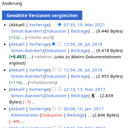
Änderung
Aktuell
Vorherige
07:35, 19. Mär. 2021
Simon.dueckert
Diskussion
Beiträge
9.440 Bytes
1
+22
→
Siehe auch
9
Aktuell
Vorherige
12:56, 26. Jul. 2018
.
Simon.dueckert
Diskussion
Beiträge
9.418 Bytes
2
M
+6.463
→
Makros
:
Links zu Makro-Dokumentationen
6
ä
ergänzt
.
r
Aktuell
Vorherige
12:54, 26. Jul. 2018
J
z
Simon.dueckert
Diskussion
Beiträge
2.955 Bytes
u
2
+116
→
Funktionen
l
0
Aktuell
Vorherige
22:10, 13. Nov. 2017
i
2
Simon.dueckert
Diskussion
Beiträge
K
2.839
1
2
1
Bytes
−7
3
0
K
Aktuell
Vorherige
00:06, 10. Jan. 2017
.
1
e
Administrator
Diskussion
Beiträge
2.846 Bytes
1
N
8
i
−49
0
o
n
K