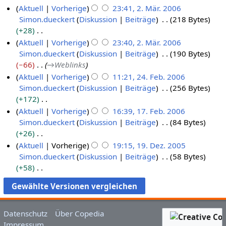
K
g
Aktuell
Vorherige
23:41, 2. Mär. 2006
s
.
0
e
Simon.dueckert
Diskussion
Beiträge
218 Bytes
u
2
M
0
i
+28
n
.
ä
6
n
K
g
Aktuell
Vorherige
23:40, 2. Mär. 2006
M
r
e
e
Simon.dueckert
Diskussion
Beiträge
190 Bytes
ä
z
B
i
−66
→
Weblinks
r
2
e
n
Aktuell
Vorherige
11:21, 24. Feb. 2006
z
0
a
e
Simon.dueckert
Diskussion
Beiträge
256 Bytes
2
2
0
r
B
+172
4
0
6
b
e
K
Aktuell
Vorherige
16:39, 17. Feb. 2006
.
0
e
a
e
Simon.dueckert
Diskussion
Beiträge
84 Bytes
1
F
6
i
r
i
+26
7
e
t
b
n
K
Aktuell
Vorherige
19:15, 19. Dez. 2005
.
b
u
e
e
e
Simon.dueckert
Diskussion
Beiträge
58 Bytes
1
F
r
n
i
B
i
+58
9
e
u
g
t
e
n
K
.
b
a
s
u
a
e
e
D
r
r
z
n
r
B
i
e
u
2
u
g
b
e
n
Datenschutz
Über Copedia
z
a
0
s
s
e
a
e
Impressum