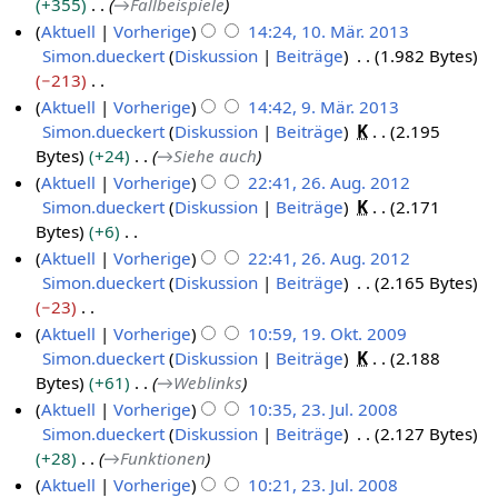
+355
→
Fallbeispiele
n
m
u
g
b
Aktuell
Vorherige
14:24, 10. Mär. 2013
f
m
s
s
e
Simon.dueckert
Diskussion
Beiträge
1.982 Bytes
a
e
a
z
i
−213
s
n
m
u
t
K
Aktuell
Vorherige
14:42, 9. Mär. 2013
s
f
m
s
u
e
Simon.dueckert
Diskussion
Beiträge
K
2.195
u
9
a
e
a
n
i
Bytes
+24
→
Siehe auch
n
.
s
n
m
g
n
g
Aktuell
Vorherige
22:41, 26. Aug. 2012
s
M
f
m
s
e
Simon.dueckert
Diskussion
Beiträge
K
2.171
u
2
ä
a
e
z
B
Bytes
+6
n
6
s
r
n
u
e
K
g
Aktuell
Vorherige
22:41, 26. Aug. 2012
s
.
z
f
s
a
e
Simon.dueckert
Diskussion
Beiträge
2.165 Bytes
u
A
a
2
a
r
i
−23
n
s
u
0
m
b
n
K
g
Aktuell
Vorherige
10:59, 19. Okt. 2009
s
g
1
m
e
e
e
Simon.dueckert
Diskussion
Beiträge
K
2.188
u
1
u
3
e
i
B
i
Bytes
+61
→
Weblinks
n
9
s
n
t
e
n
g
Aktuell
Vorherige
10:35, 23. Jul. 2008
.
f
t
u
a
e
Simon.dueckert
Diskussion
Beiträge
2.127 Bytes
2
O
a
2
n
r
B
+28
→
Funktionen
3
s
k
0
g
b
e
Aktuell
Vorherige
10:21, 23. Jul. 2008
s
.
t
1
s