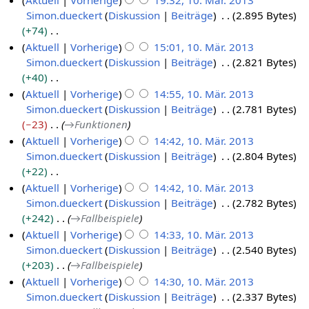
Aktuell
Vorherige
19:32, 10. Mär. 2013
.
v
e
e
Simon.dueckert
Diskussion
Beiträge
2.895 Bytes
1
J
e
B
i
+74
0
a
m
e
n
K
Aktuell
Vorherige
15:01, 10. Mär. 2013
.
n
b
a
e
e
Simon.dueckert
Diskussion
Beiträge
2.821 Bytes
M
u
e
r
B
i
+40
ä
a
r
b
e
n
K
Aktuell
Vorherige
14:55, 10. Mär. 2013
r
r
2
e
a
e
e
Simon.dueckert
Diskussion
Beiträge
2.781 Bytes
z
2
0
i
r
B
i
−23
→
Funktionen
2
0
1
t
b
e
n
Aktuell
Vorherige
14:42, 10. Mär. 2013
0
1
7
u
e
a
e
Simon.dueckert
Diskussion
Beiträge
2.804 Bytes
1
7
n
i
r
B
+22
3
g
t
b
e
K
Aktuell
Vorherige
14:42, 10. Mär. 2013
s
u
e
a
e
Simon.dueckert
Diskussion
Beiträge
2.782 Bytes
z
n
i
r
i
+242
→
Fallbeispiele
u
g
t
b
n
Aktuell
Vorherige
14:33, 10. Mär. 2013
s
s
u
e
e
Simon.dueckert
Diskussion
Beiträge
2.540 Bytes
a
z
n
i
B
+203
→
Fallbeispiele
m
u
g
t
e
Aktuell
Vorherige
14:30, 10. Mär. 2013
m
s
s
u
a
Simon.dueckert
Diskussion
Beiträge
2.337 Bytes
e
a
z
n
r