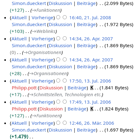
e
a
Simon.dueckert
Diskussion
Beiträge
2.099 Bytes
u
J
o
2
z
i
r
+127
→
Funktionen
n
u
b
u
t
b
g
Aktuell
Vorherige
16:40, 21. Jul. 2008
l
e
s
u
e
Simon.dueckert
Diskussion
Beiträge
1.972 Bytes
2
i
r
a
n
i
+103
→
Weblinks
1
2
2
m
g
t
Aktuell
Vorherige
14:34, 26. Apr. 2007
.
0
0
m
s
u
Simon.dueckert
Diskussion
Beiträge
1.869 Bytes
2
J
0
e
0
z
n
0
→
Organisationen
6
u
n
8
9
u
g
Aktuell
Vorherige
14:34, 26. Apr. 2007
.
l
f
s
s
Simon.dueckert
Diskussion
Beiträge
1.869 Bytes
A
a
i
a
z
+28
→
Organisationen
s
p
2
m
u
Aktuell
Vorherige
17:50, 13. Jul. 2006
s
r
0
m
s
Philipp.pott
Diskussion
Beiträge
K
1.841 Bytes
u
1
i
0
e
a
+17
→
Schnittstellen, Technologien etc.
n
3
l
n
8
m
g
Aktuell
Vorherige
17:49, 13. Jul. 2006
.
f
2
m
Philipp.pott
Diskussion
Beiträge
K
1.824 Bytes
J
a
0
e
+127
→
Funktionen
s
u
n
0
Aktuell
Vorherige
12:46, 26. Mär. 2006
s
l
f
7
Simon.dueckert
Diskussion
Beiträge
1.697 Bytes
u
2
a
i
+1.479
n
6
s
2