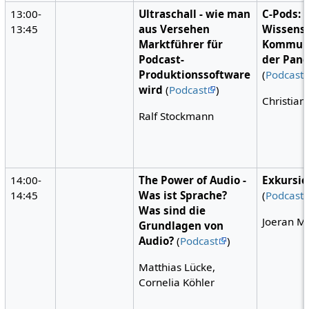
13:00-
Ultraschall - wie man
C-Pods: 
13:45
aus Versehen
Wissenst
Marktführer für
Kommuni
Podcast-
der Pan
Produktionssoftware
(
Podcast
wird
(
Podcast
)
Christian
Ralf Stockmann
14:00-
The Power of Audio -
Exkursio
14:45
Was ist Sprache?
(
Podcast
Was sind die
Joeran M
Grundlagen von
Audio?
(
Podcast
)
Matthias Lücke,
Cornelia Köhler