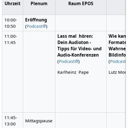
Uhrzeit
Plenum
Raum EPOS
10:00-
Eröffnung
10:50
(
Podcast
)
11:00-
Lass mal hören:
Wie kann
11:45
Dein Audioton -
Formaten
Tipps für Video- und
Wahrne
Audio-Konferenzen
Bildinfo
(
Podcast
)
(
Podcast
Karlheinz Pape
Lutz Mori
11:45-
Mittagspause
13:00