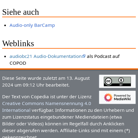
Siehe auch
Audio-only BarCamp
Weblinks
audiobc21 Audio-Dokumentation
als Podcast auf
COPOD
Diese Seite wurde zuletzt am 13. August
2024 um 09:12 Uhr bearbeitet.
Der Text von Copedia ist unter der Lizenz
Creative Commons Namensnennung 4.0
International
verfügbar. Informationen zu den Urhebern und
zum Lizenzstatus eingebundener Mediendateien (etwa
Bilder oder Videos) können im Regelfall durch Anklicken
dieser abgerufen werden. Affiliate-Links sind mit einem (*)
gekennzeichnet.