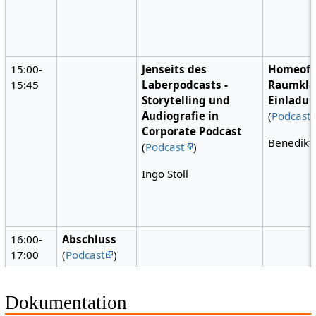
15:00-
Jenseits des
Homeoff
15:45
Laberpodcasts -
Raumkla
Storytelling und
Einladu
Audiografie in
(
Podcast
Corporate Podcast
Benedikt
(
Podcast
)
Ingo Stoll
16:00-
Abschluss
17:00
(
Podcast
)
Dokumentation